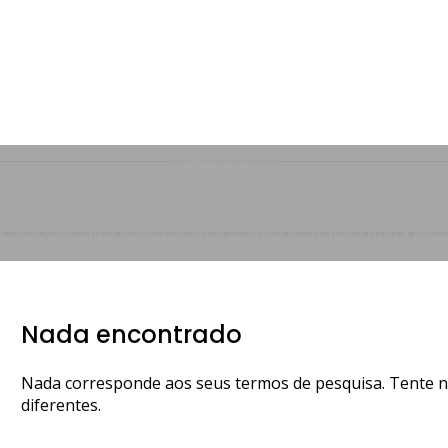
ANÚNCIO DE 0
Desapego
que não valha nada par você e ainda é útil para outra pes
Nada encontrado
Nada corresponde aos seus termos de pesquisa. Tente 
diferentes.