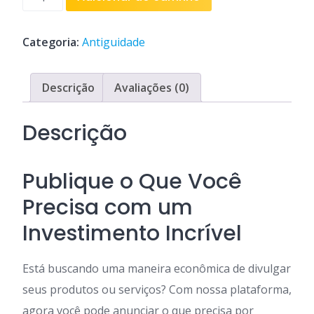
de
30
dias
Categoria:
Antiguidade
quantidade
Descrição
Avaliações (0)
Descrição
Publique o Que Você
Precisa com um
Investimento Incrível
Está buscando uma maneira econômica de divulgar
seus produtos ou serviços? Com nossa plataforma,
agora você pode anunciar o que precisa por