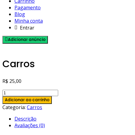
Carrinho
Pagamento
Blog
Minha conta
Entrar
Adicionar anúncio
Carros
R$
25,00
Carros
quantidade
Adicionar ao carrinho
Categoria:
Carros
Descrição
Avaliações (0)