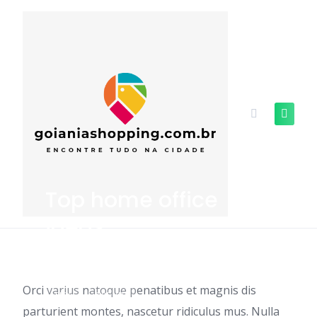
Skip
to
content
Top home office
ideas
Orci varius natoque penatibus et magnis dis
TIPS
TRENDS
parturient montes, nascetur ridiculus mus. Nulla