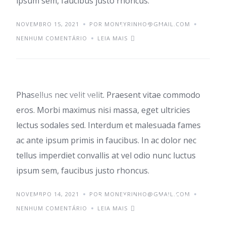
ipsum sem, faucibus justo rhoncus.
NOVEMBRO 15, 2021
Aenean sed pulvinar
POR MONEYRINHO@GMAIL.COM
NENHUM COMENTÁRIO
LEIA MAIS
et diam
Phasellus nec velit velit. Praesent vitae commodo
IDEAS
TRENDS
eros. Morbi maximus nisi massa, eget ultricies
lectus sodales sed. Interdum et malesuada fames
ac ante ipsum primis in faucibus. In ac dolor nec
tellus imperdiet convallis at vel odio nunc luctus
ipsum sem, faucibus justo rhoncus.
NOVEMBRO 14, 2021
Class aptent taciti id
POR MONEYRINHO@GMAIL.COM
NENHUM COMENTÁRIO
LEIA MAIS
sociosqu