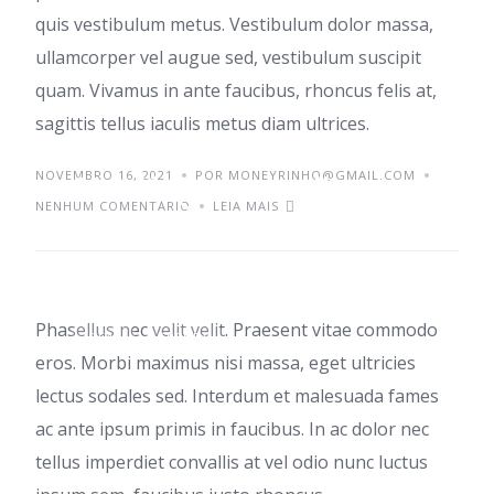
quis vestibulum metus. Vestibulum dolor massa,
ullamcorper vel augue sed, vestibulum suscipit
quam. Vivamus in ante faucibus, rhoncus felis at,
sagittis tellus iaculis metus diam ultrices.
NOVEMBRO 16, 2021
Starting a small
POR MONEYRINHO@GMAIL.COM
NENHUM COMENTÁRIO
LEIA MAIS
business
Phasellus nec velit velit. Praesent vitae commodo
IDEAS
TRENDS
eros. Morbi maximus nisi massa, eget ultricies
lectus sodales sed. Interdum et malesuada fames
ac ante ipsum primis in faucibus. In ac dolor nec
tellus imperdiet convallis at vel odio nunc luctus